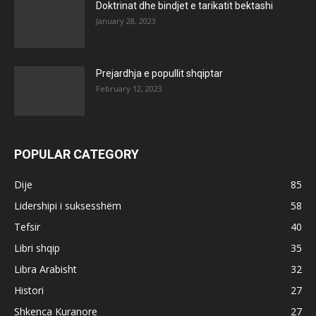
Doktrinat dhe bindjet e tarikatit bektashi
January 28, 2023
Prejardhja e popullit shqiptar
February 12, 2023
POPULAR CATEGORY
Dije
85
Lidershipi i suksesshëm
58
Tefsir
40
Libri shqip
35
Libra Arabisht
32
Histori
27
Shkenca Kuranore
27