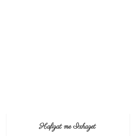
Hafizat me Ixhazet