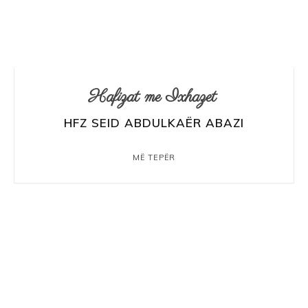
Hafizat me Ixhazet
HFZ SEID ABDULKAËR ABAZI
MË TEPËR