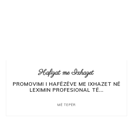
Hafizat me Ixhazet
PROMOVIMI I HAFËZËVE ME IXHAZET NË
LEXIMIN PROFESIONAL TË...
MË TEPËR