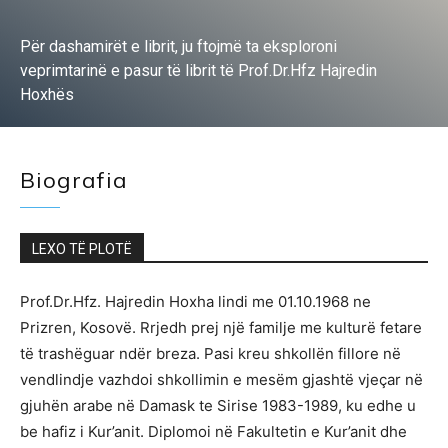
Për dashamirët e librit, ju ftojmë ta eksploroni
veprimtarinë e pasur të librit të Prof.Dr.Hfz Hajredin
Hoxhës
Më tepër
Biografia
LEXO TË PLOTË
Prof.Dr.Hfz. Hajredin Hoxha lindi me 01.10.1968 ne
Prizren, Kosovë. Rrjedh prej një familje me kulturë fetare
të trashëguar ndër breza. Pasi kreu shkollën fillore në
vendlindje vazhdoi shkollimin e mesëm gjashtë vjeçar në
gjuhën arabe në Damask te Sirise 1983-1989, ku edhe u
be hafiz i Kur’anit. Diplomoi në Fakultetin e Kur’anit dhe