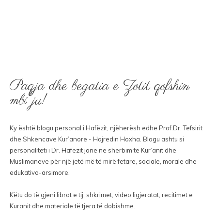
Paqja dhe begatia e Zotit qofshin
mbi ju!
Ky është blogu personal i Hafëzit, njëherësh edhe Prof.Dr. Tefsirit
dhe Shkencave Kur’anore - Hajredin Hoxha. Blogu ashtu si
personaliteti i Dr. Hafëzit janë në shërbim të Kur’anit dhe
Muslimaneve për një jetë më të mirë fetare, sociale, morale dhe
edukativo-arsimore.
Këtu do të gjeni librat e tij, shkrimet, video ligjeratat, recitimet e
Kuranit dhe materiale të tjera të dobishme.