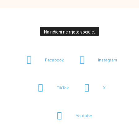
Na ndiqni në rrjete sociale:
Facebook
Instagram
TikTok
X
Youtube