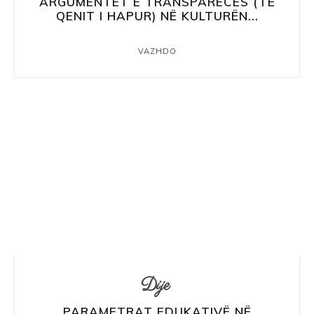
ARGUMENTET E TRANSPARECËS (TË
QENIT I HAPUR) NË KULTURËN...
VAZHDO
Dije
PARAMETRAT EDUKATIVË NË