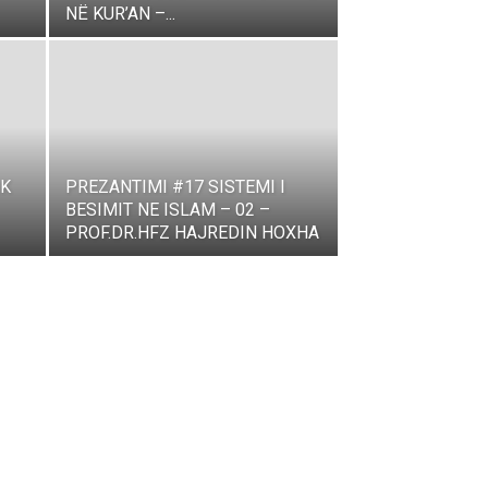
NË KUR’AN –...
IK
PREZANTIMI #17 SISTEMI I
BESIMIT NE ISLAM – 02 –
PROF.DR.HFZ HAJREDIN HOXHA