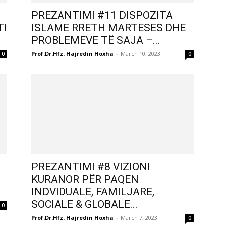
PREZANTIMI #11 DISPOZITA
TI
ISLAME RRETH MARTESES DHE
PROBLEMEVE TË SAJA –...
Prof.Dr.Hfz. Hajredin Hoxha
-
March 10, 2023
0
0
PREZANTIMI #8 VIZIONI
KURANOR PËR PAQEN
INDVIDUALE, FAMILJARE,
SOCIALE & GLOBALE...
0
Prof.Dr.Hfz. Hajredin Hoxha
-
March 7, 2023
0