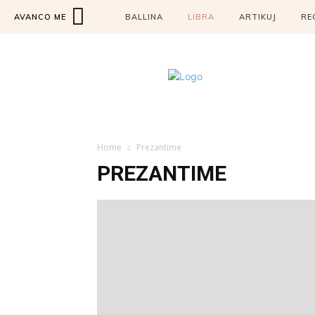
AVANCO ME
BALLINA
LIBRA
ARTIKUJ
RE
Home
Prezantime
PREZANTIME