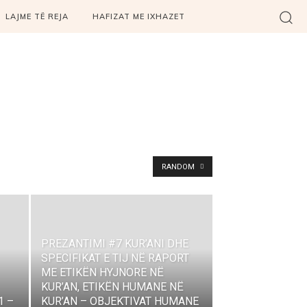
LAJME TË REJA
HAFIZAT ME IXHAZET
RANDOM
PREZANTIMI #7 KUR’ANI DHE
SPECIFIKAT E TIJ NË RAPORT
ME ETIKËN HYJNORE NË
KUR’AN, ETIKËN HUMANE NË
1 –
KUR’AN – OBJEKTIVAT HUMANE