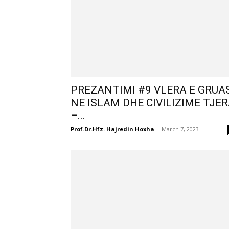
PREZANTIMI #9 VLERA E GRUA
NE ISLAM DHE CIVILIZIME TJE
–...
Prof.Dr.Hfz. Hajredin Hoxha
-
March 7, 2023