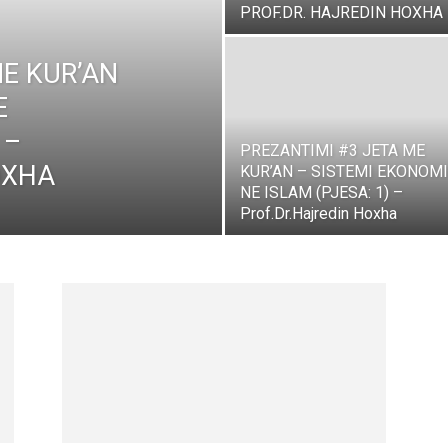
PROF.DR. HAJREDIN HOXHA
ME KUR’AN
E
 –
PREZANTIMI #3 JETA ME
OXHA
KUR’AN – SISTEMI EKONOM
NE ISLAM (PJESA: 1) –
Prof.Dr.Hajredin Hoxha