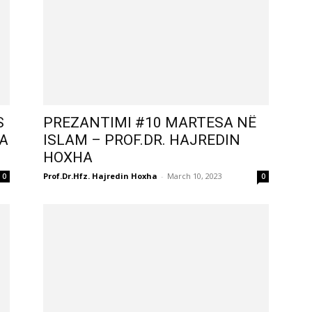
S
PREZANTIMI #10 MARTESA NË
RA
ISLAM – PROF.DR. HAJREDIN
HOXHA
Prof.Dr.Hfz. Hajredin Hoxha
-
March 10, 2023
0
0