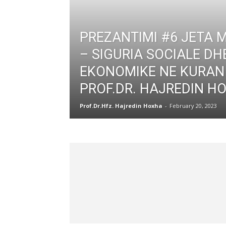
PREZANTIMI #6 JETA 
– SIGURIA SOCIALE DH
EKONOMIKE NE KURAN
PROF.DR. HAJREDIN H
Prof.Dr.Hfz. Hajredin Hoxha
-
February 20, 2023