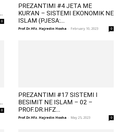
PREZANTIMI #4 JETA ME
.
KUR’AN – SISTEMI EKONOMIK NE
ISLAM (PJESA:...
0
Prof.Dr.Hfz. Hajredin Hoxha
-
February 10, 2023
0
PREZANTIMI #17 SISTEMI I
.
BESIMIT NE ISLAM – 02 –
PROF.DR.HFZ...
0
Prof.Dr.Hfz. Hajredin Hoxha
-
May 25, 2023
0