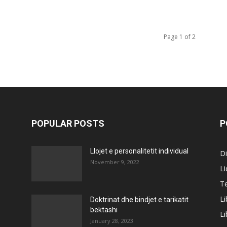
Page 1 of 2
POPULAR POSTS
P
Llojet e personalitetit individual
Di
November 9, 2022
Li
Te
Li
Doktrinat dhe bindjet e tarikatit
bektashi
Li
January 28, 2023