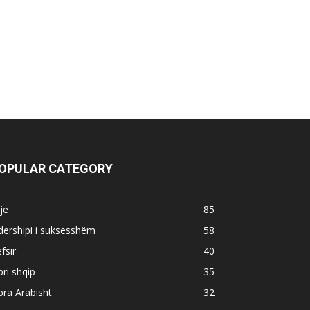
OPULAR CATEGORY
je
85
dershipi i suksesshëm
58
fsir
40
bri shqip
35
bra Arabisht
32