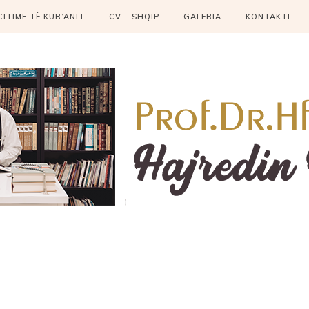
CITIME TË KUR’ANIT
CV – SHQIP
GALERIA
KONTAKTI