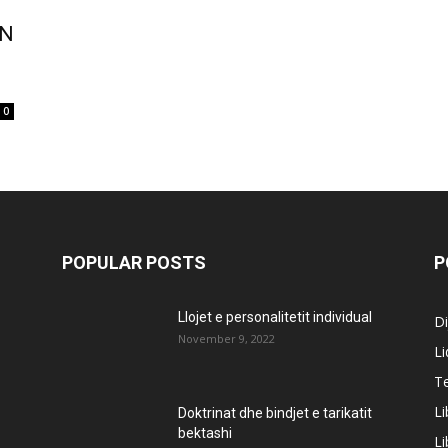
IN
0
POPULAR POSTS
P
Llojet e personalitetit individual
Di
November 9, 2022
Li
Te
Li
Doktrinat dhe bindjet e tarikatit
bektashi
Li