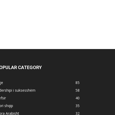
OPULAR CATEGORY
je
85
dershipi i suksesshëm
58
fsir
40
bri shqip
35
bra Arabisht
32