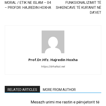
MORAL / ETIK NE ISLAM – 04
FUNKSIONALIZIMIT TË
– PROF.DR. HAJREDIN HOXHA
SHKENCAVE TË KUR’ANIT NË
DA’VET
Prof.Dr.Hfz. Hajredin Hoxha
https://drhafezi.net
RELATED ARTICLES
MORE FROM AUTHOR
Mesazh urimi me rastin e përvjetorit të