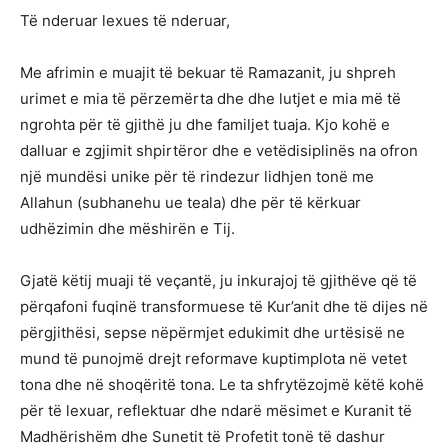
Të nderuar lexues të nderuar,
Me afrimin e muajit të bekuar të Ramazanit, ju shpreh
urimet e mia të përzemërta dhe dhe lutjet e mia më të
ngrohta për të gjithë ju dhe familjet tuaja. Kjo kohë e
dalluar e zgjimit shpirtëror dhe e vetëdisiplinës na ofron
një mundësi unike për të rindezur lidhjen tonë me
Allahun (subhanehu ue teala) dhe për të kërkuar
udhëzimin dhe mëshirën e Tij.
Gjatë këtij muaji të veçantë, ju inkurajoj të gjithëve që të
përqafoni fuqinë transformuese të Kur’anit dhe të dijes në
përgjithësi, sepse nëpërmjet edukimit dhe urtësisë ne
mund të punojmë drejt reformave kuptimplota në vetet
tona dhe në shoqëritë tona. Le ta shfrytëzojmë këtë kohë
për të lexuar, reflektuar dhe ndarë mësimet e Kuranit të
Madhërishëm dhe Sunetit të Profetit tonë të dashur