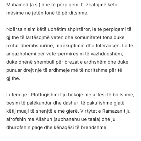
Muhamed (a.s.) dhe të përpiqemi t’i zbatojmë këto
mësime në jetën tonë të përditshme.
Ndërsa nisim këtë udhëtim shpirtëror, le të përpiqemi të
gjithë të lartësojmë veten dhe komunitetet tona duke
nxitur dhembshurinë, mirëkuptimin dhe tolerancën. Le të
angazhohemi për vetë-përmirësim të vazhdueshëm,
duke dhënë shembull për brezat e ardhshëm dhe duke
punuar drejt një të ardhmeje më të ndritshme për të
gjithë.
Lutem që i Plotfuqishmi t’ju bekojë me urtësi të bollshme,
besim të palëkundur dhe dashuri të pakufishme gjatë
këtij muaji të shenjtë e më gjerë. Virtytet e Ramazanit ju
afrofshin me Allahun (subhanehu ue teala) dhe ju
dhurofshin paqe dhe kënaqësi të brendshme.