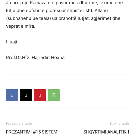
Ju uroj një Ramazan të pasur me adhurime, lexime dhe
lutje dhe qofshi të plotësuar shpirtërisht. Allahu
(subhanehu ue teala) ua pranoftë lutjet, agjërimet dhe
veprat e mira.
I juaji
Prof.Dr.Hfz. Hajredin Hoxha
Previous article
Next article
PREZANTIMI #15 SISTEMI
SHQYRTIMI ANALITIK I