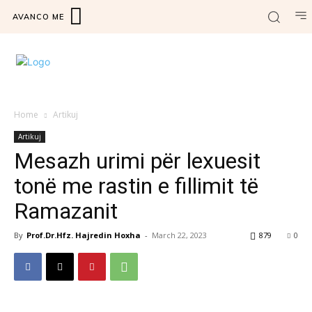
AVANCO ME
Home
Artikuj
Artikuj
Mesazh urimi për lexuesit
tonë me rastin e fillimit të
Ramazanit
By
Prof.Dr.Hfz. Hajredin Hoxha
-
March 22, 2023
879
0