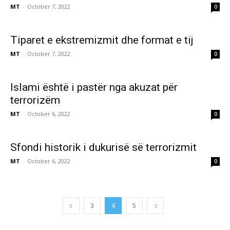
MT
-
October 7, 2022
0
Tiparet e ekstremizmit dhe format e tij
MT
-
October 7, 2022
0
Islami është i pastër nga akuzat për
terrorizëm
MT
-
October 6, 2022
0
Sfondi historik i dukurisë së terrorizmit
MT
-
October 6, 2022
0
3
4
5