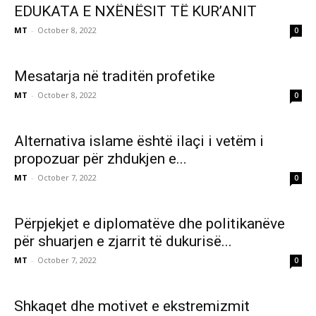
EDUKATA E NXËNËSIT TË KUR’ANIT
MT
-
October 8, 2022
0
Mesatarja në traditën profetike
MT
-
October 8, 2022
0
Alternativa islame është ilaçi i vetëm i
propozuar për zhdukjen e...
MT
-
October 7, 2022
0
Përpjekjet e diplomatëve dhe politikanëve
për shuarjen e zjarrit të dukurisë...
MT
-
October 7, 2022
0
Shkaqet dhe motivet e ekstremizmit